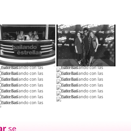
ar
se