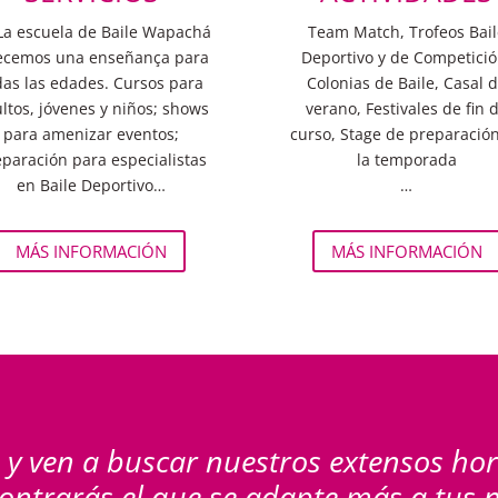
La escuela de Baile Wapachá
Team Match, Trofeos Bail
ecemos una enseñança para
Deportivo y de Competició
das las edades. Cursos para
Colonias de Baile, Casal 
ltos, jóvenes y niños; shows
verano, Festivales de fin 
para amenizar eventos;
curso, Stage de preparació
paración para especialistas
la temporada
en Baile Deportivo…
…
MÁS INFORMACIÓN
MÁS INFORMACIÓN
 y ven a buscar nuestros extensos ho
ontrarás el que se adapte más a tus 