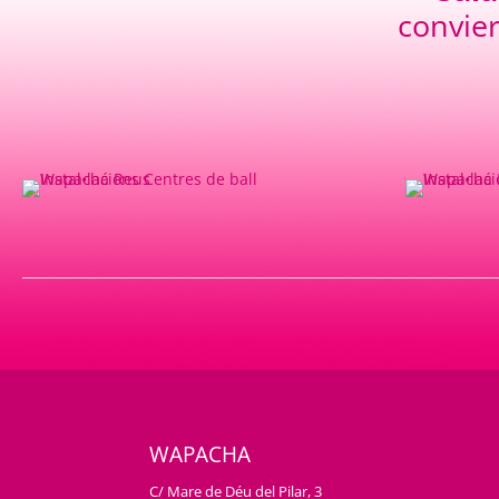
convie
WAPACHA
C/ Mare de Déu del Pilar, 3