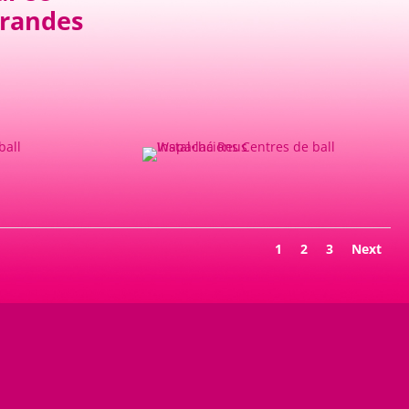
grandes
1
2
3
Next