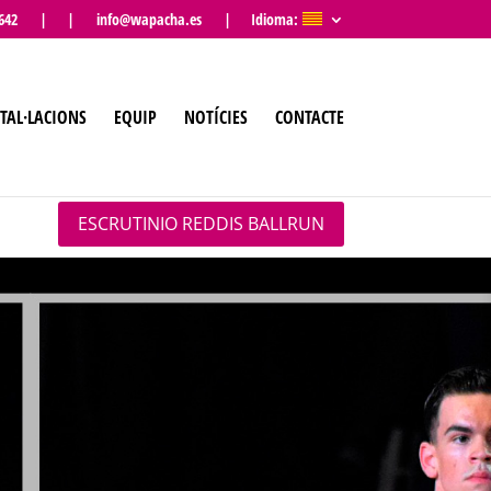
27 642 |
| info@wapacha.es |
Idioma:
TAL·LACIONS
EQUIP
NOTÍCIES
CONTACTE
ESCRUTINIO REDDIS BALLRUN