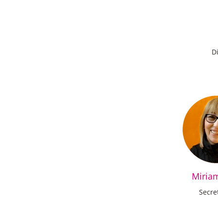
Di
Miria
Secre