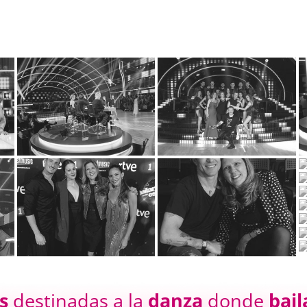
s
destinadas a la
danza
donde
bail