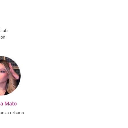
club
lón
na Mato
danza urbana