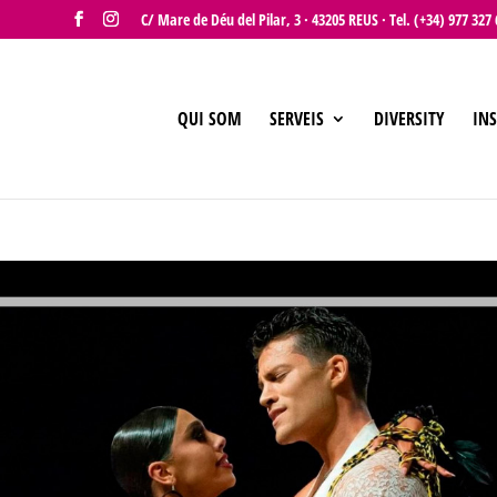
C/ Mare de Déu del Pilar, 3 · 43205 REUS · Tel. (+34) 977 3
QUI SOM
SERVEIS
DIVERSITY
INS